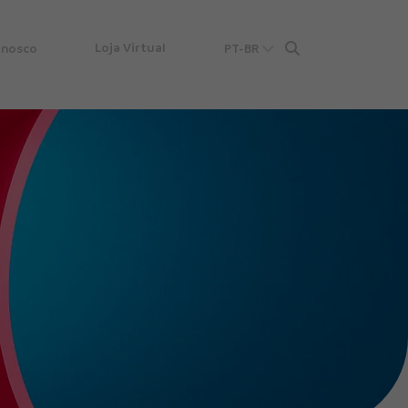
Loja Virtual
onosco
PT-BR