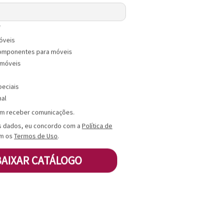
Tag
*
óveis
omponentes para móveis
 móveis
peciais
nal
m receber comunicações.
s dados, eu concordo com a
Política de
m os
Termos de Uso
.
BAIXAR CATÁLOGO
15 de Julho, 2026
10 de 
Fechaduras digitais
Sopr
impulsionam o mercado de
no T
segurança
Cons