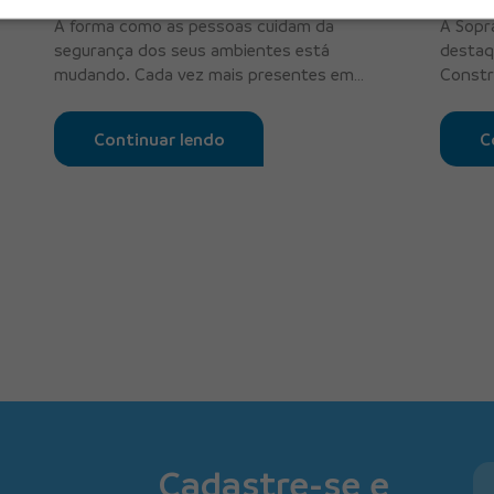
A forma como as pessoas cuidam da
A Sopr
segurança dos seus ambientes está
destaq
mudando. Cada vez mais presentes em
Constr
residências, es...
import
Continuar lendo
C
Cadastre-se e