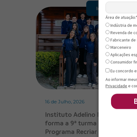
Institucional
Área de atuação:
Indústria de m
Revenda de c
Fabricante de
Marceneiro
Aplicações es
Consumidor fi
Eu concordo e
Ao informar meu
Privacidade
e co
16 de Julho, 2026
Instituto Adelino Miotti
forma a 9ª turma do
Programa Recriar