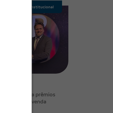
Institucional
Junho, 2026
ano conquista prêmios
op of Mind Revenda
trução