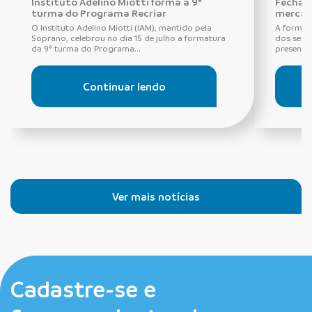
Instituto Adelino Miotti forma a 9ª
Fechadu
turma do Programa Recriar
mercad
O Instituto Adelino Miotti (IAM), mantido pela
A forma 
Soprano, celebrou no dia 15 de julho a formatura
dos seus
da 9ª turma do Programa...
presentes
Continuar lendo
Ver mais notícias
Cadastre-se e