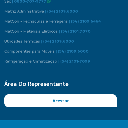
Sac
| 0800-707-9777
Matriz Administrativa
| (54) 2109.6000
MatCon - Fechaduras e Ferragens
| (54) 2109.6464
MatCon - Materiais Elétricos
| (54) 2101.7070
Utilidades Térmicas
| (54) 2109.6000
Componentes para Móveis
| (54) 2109.6000
Refrigeração e Climatização
| (54) 2101-7099
Área Do Representante
Acessar