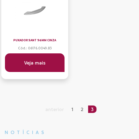
PUXADOR SANT 96MM CINZA
Cód.: 06176.0049.83
Veja mais
anterior
1
2
3
NOTÍCIAS