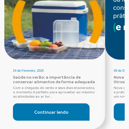
24 de Fevereiro, 2025
09 de Dez
Saúde no verão: a importância de
Nova ca
conservar alimentos de forma adequada
litros 
Com a chegada do verão e seus dias ensolarados,
Nova caix
o momento é perfeito para aproveitar ao máximo
e pratic
as atividades ao ar livr...
um novo m
Continuar lendo