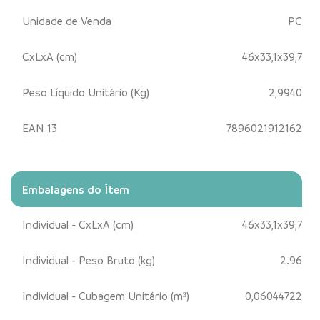
Unidade de Venda
PC
CxLxA (cm)
46x33,1x39,7
Peso Líquido Unitário (Kg)
2,9940
EAN 13
7896021912162
Embalagens do Ítem
Individual - CxLxA (cm)
46x33,1x39,7
Individual - Peso Bruto (kg)
2.96
Individual - Cubagem Unitário (m³)
0,06044722