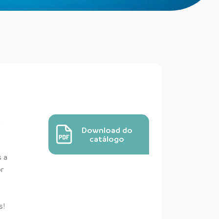
a
Download do
catálogo
s a
or
s!