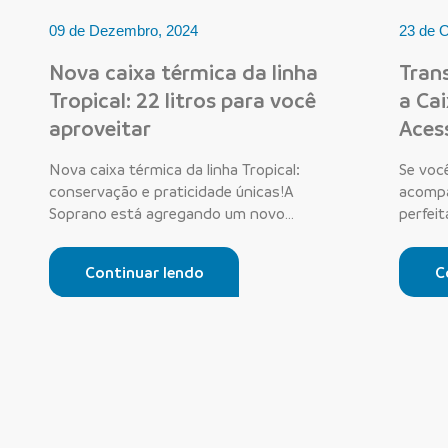
09 de Dezembro, 2024
23 de O
Nova caixa térmica da linha
Tran
Tropical: 22 litros para você
a Ca
aproveitar
Acess
Nova caixa térmica da linha Tropical:
Se voc
conservação e praticidade únicas!A
acompa
Soprano está agregando um novo
perfeit
modelo à sua li...
Continuar lendo
C