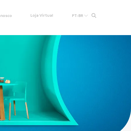
Loja Virtual
onosco
PT-BR