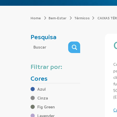
Home
Bem-Estar
Térmicos
CAIXAS TÉ
Pesquisa
Co
Filtrar por:
pa
Cores
cl
f
Azul
5
(E
Cinza
Fig Green
C
Lavender