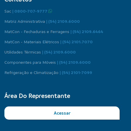
Sac
| 0800-707-9777
Matriz Administrativa
| (54) 2109.6000
MatCon - Fechaduras e Ferragens
| (54) 2109.6464
MatCon - Materiais Elétricos
| (54) 2101.7070
Utilidades Térmicas
| (54) 2109.6000
Componentes para Móveis
| (54) 2109.6000
Refrigeração e Climatização
| (54) 2101-7099
Área Do Representante
Acessar