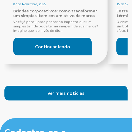
07 de Novembro, 2025
15 de Set
Brindes corporativos: como transformar
Entre r
um simples item em um ativo de marca
térmica
Você já parou para pensar no impacto que um
O chimar
simples brinde pode ter na imagem da sua marca?
símbolo 
Imagine que, ao invés de dis...
afeto. Es
Continuar lendo
Ver mais notícias