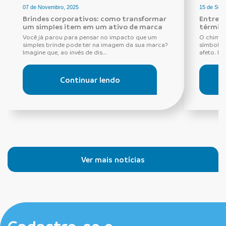
07 de Novembro, 2025
15 de Set
Brindes corporativos: como transformar
Entre r
um simples item em um ativo de marca
térmica
Você já parou para pensar no impacto que um
O chimar
simples brinde pode ter na imagem da sua marca?
símbolo 
Imagine que, ao invés de dis...
afeto. Es
Continuar lendo
Ver mais notícias