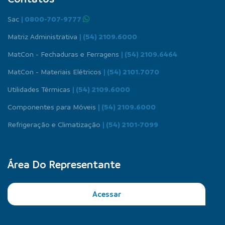
Sac
| 0800-707-9777
Matriz Administrativa
| (54) 2109.6000
MatCon - Fechaduras e Ferragens
| (54) 2109.6464
MatCon - Materiais Elétricos
| (54) 2101.7070
Utilidades Térmicas
| (54) 2109.6000
Componentes para Móveis
| (54) 2109.6000
Refrigeração e Climatização
| (54) 2101-7099
Área Do Representante
Acessar