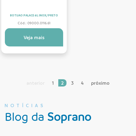
BOTIJAO PALACE 6L INOX/PRETO
Cód.: 09000.0116.61
Veja mais
anterior
1
2
3
4
próximo
NOTÍCIAS
Blog da
Soprano