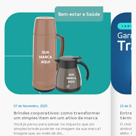
Bem-estar e Saúde
07 de Novembro, 2025
15 de Set
Brindes corporativos: como transformar
Entre r
um simples item em um ativo de marca
térmica
Você já parou para pensar no impacto que um
O chimar
simples brinde pode ter na imagem da sua marca?
símbolo 
Imagine que, ao invés de dis...
afeto. Es