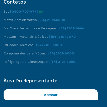
Contatos
Sac
| 0800-707-9777
Matriz Administrativa
| (54) 2109.6000
MatCon - Fechaduras e Ferragens
| (54) 2109.6464
MatCon - Materiais Elétricos
| (54) 2101.7070
Utilidades Térmicas
| (54) 2109.6000
Componentes para Móveis
| (54) 2109.6000
Refrigeração e Climatização
| (54) 2101-7099
Área Do Representante
Acessar