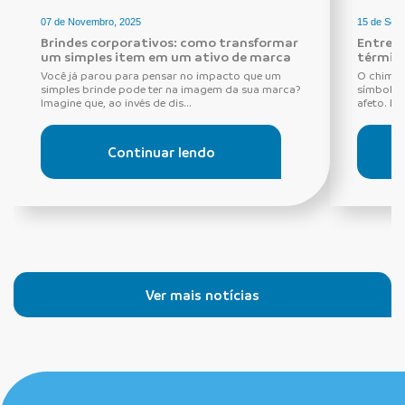
07 de Novembro, 2025
15 de Set
Brindes corporativos: como transformar
Entre r
um simples item em um ativo de marca
térmica
Você já parou para pensar no impacto que um
O chimar
simples brinde pode ter na imagem da sua marca?
símbolo 
Imagine que, ao invés de dis...
afeto. Es
Continuar lendo
Ver mais notícias