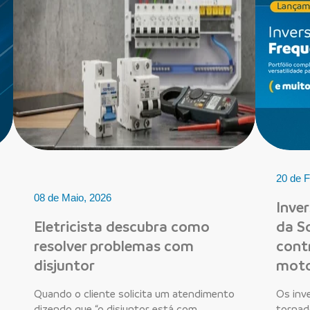
20 de F
08 de Maio, 2026
Inve
Eletricista descubra como
da So
resolver problemas com
cont
disjuntor
moto
Quando o cliente solicita um atendimento
Os inv
dizendo que “o disjuntor está com
tornad