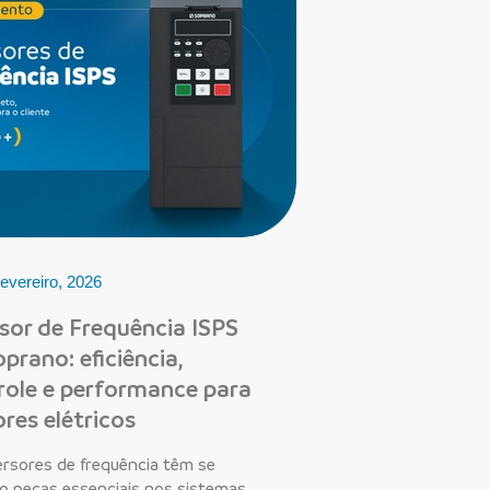
evereiro, 2026
rsor de Frequência ISPS
prano: eficiência,
role e performance para
res elétricos
ersores de frequência têm se
o peças essenciais nos sistemas