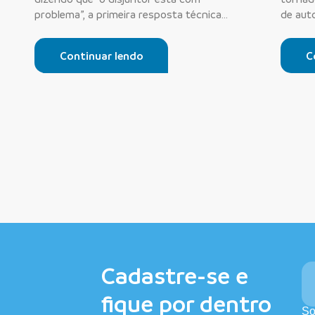
problema”, a primeira resposta técnica
de auto
nem s...
e in...
Continuar lendo
C
Cadastre-se e
fique por dentro
So