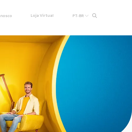
Loja Virtual
onosco
PT-BR