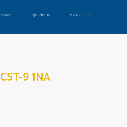
Loja Virtual
onosco
PT-BR
CST-9 1NA