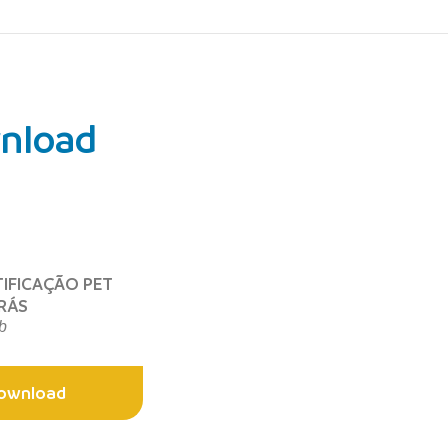
nload
TIFICAÇÃO PET
RÁS
b
ownload