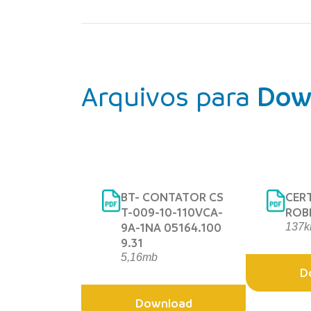
Arquivos para
Dow
BT- CONTATOR CS
CER
T-009-10-110VCA-
ROB
9A-1NA 05164.100
137k
9.31
5,16mb
D
Download