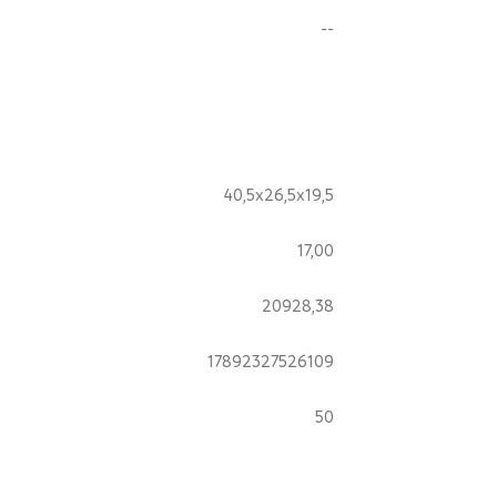
--
40,5x26,5x19,5
17,00
20928,38
17892327526109
50