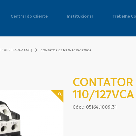
Central do Cliente
Institucional
Trabalhe C
E SOBRECARGA CS(T)
CONTATOR CST-9 1NA 110/127VCA
CONTATOR 
110/127VCA
Cód.: 05164.1009.31