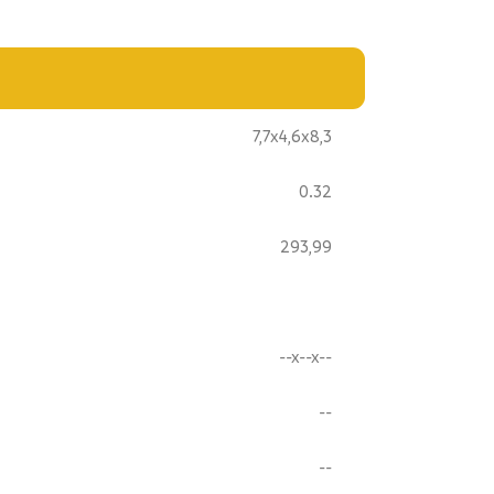
7,7x4,6x8,3
0.32
293,99
--x--x--
--
--