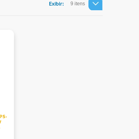
Exibir:
SPS-
V
o