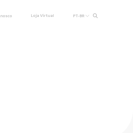
Loja Virtual
onosco
PT-BR