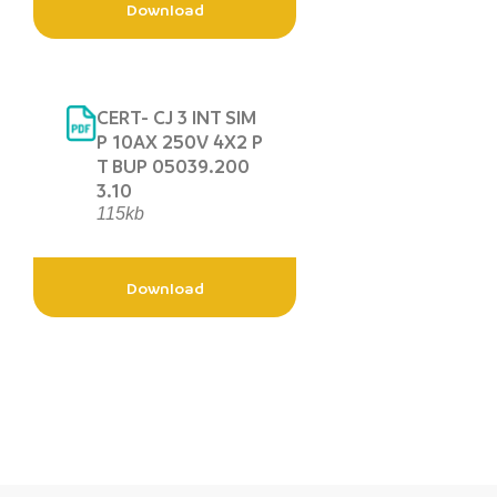
Download
CERT- CJ 3 INT SIM
P 10AX 250V 4X2 P
T BUP 05039.200
3.10
115kb
Download