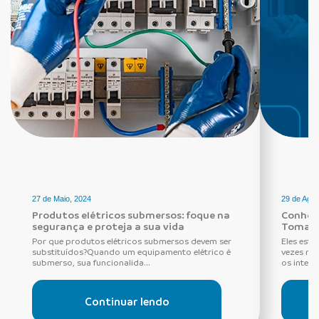
27 de Maio, 2024
29 de Agos
Produtos elétricos submersos: foque na
Conheça
segurança e proteja a sua vida
Tomada
Por que produtos elétricos submersos devem ser
Eles estã
substituídos?Quando um equipamento elétrico é
vezes ne
submerso, sua funcionalida...
os interru
Continuar lendo