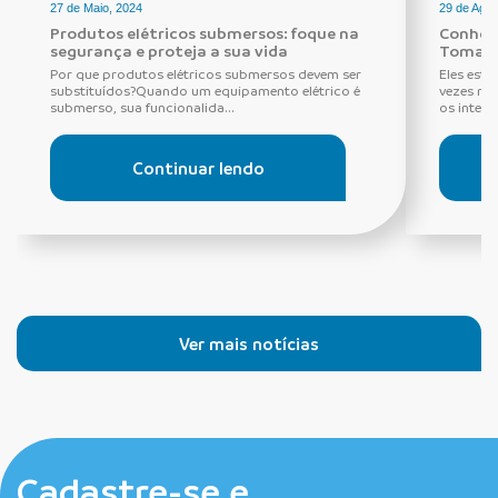
27 de Maio, 2024
29 de Agos
Produtos elétricos submersos: foque na
Conheça
segurança e proteja a sua vida
Tomada
Por que produtos elétricos submersos devem ser
Eles estã
substituídos?Quando um equipamento elétrico é
vezes ne
submerso, sua funcionalida...
os interru
Continuar lendo
Ver mais notícias
Cadastre-se e