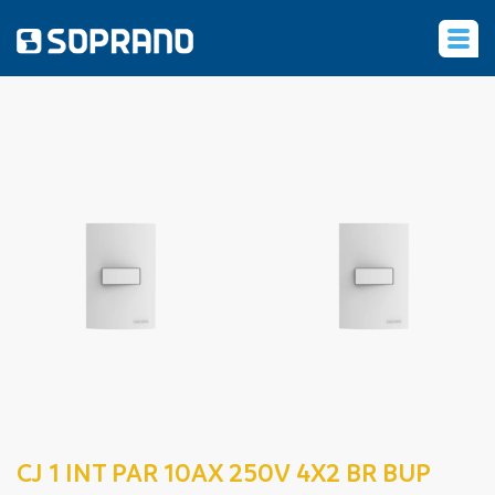
‹
CJ 1 INT PAR 10AX 250V 4X2 BR BUP