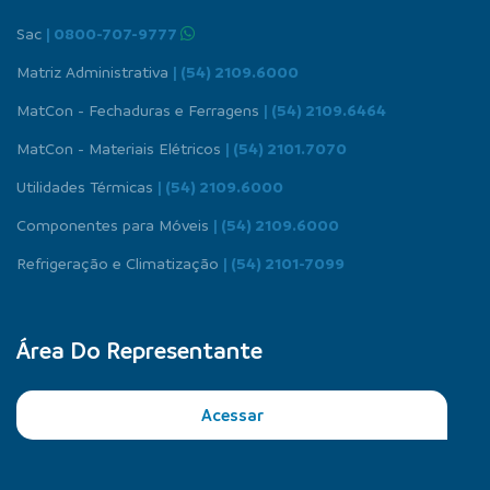
Sac
| 0800-707-9777
Matriz Administrativa
| (54) 2109.6000
MatCon - Fechaduras e Ferragens
| (54) 2109.6464
MatCon - Materiais Elétricos
| (54) 2101.7070
Utilidades Térmicas
| (54) 2109.6000
Componentes para Móveis
| (54) 2109.6000
Refrigeração e Climatização
| (54) 2101-7099
Área Do Representante
Acessar