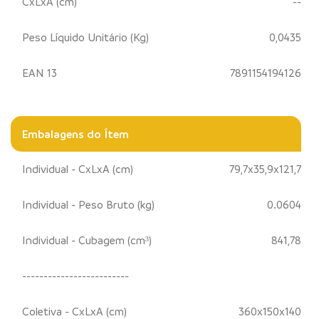
CxLxA (cm)
--
Peso Líquido Unitário (Kg)
0,0435
EAN 13
7891154194126
Embalagens do Ítem
Individual - CxLxA (cm)
79,7x35,9x121,7
Individual - Peso Bruto (kg)
0.0604
Individual - Cubagem (cm³)
841,78
-------------------------
Coletiva - CxLxA (cm)
360x150x140