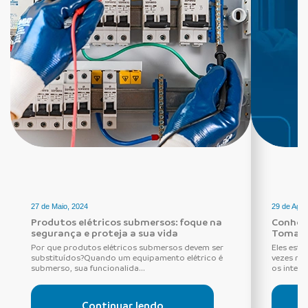
27 de Maio, 2024
29 de Agos
Produtos elétricos submersos: foque na
Conheça
segurança e proteja a sua vida
Tomada
Por que produtos elétricos submersos devem ser
Eles estã
substituídos?Quando um equipamento elétrico é
vezes ne
submerso, sua funcionalida...
os interru
Continuar lendo