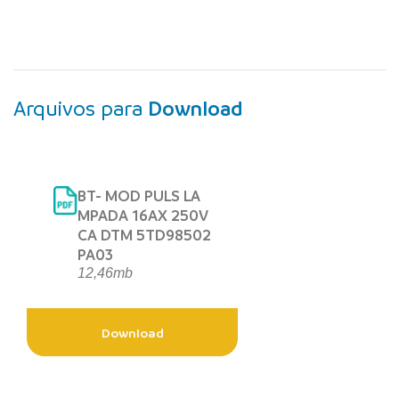
Arquivos para
Download
BT- MOD PULS LA
MPADA 16AX 250V
CA DTM 5TD98502
PA03
12,46mb
Download