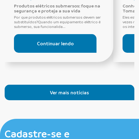
Produtos elétricos submersos: foque na
Conheça
segurança e proteja a sua vida
Tomada
Por que produtos elétricos submersos devem ser
Eles estã
substituídos?Quando um equipamento elétrico é
vezes ne
submerso, sua funcionalida...
os interru
Continuar lendo
Ver mais notícias
Cadastre-se e