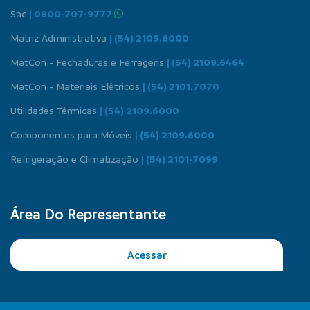
Sac
| 0800-707-9777
Matriz Administrativa
| (54) 2109.6000
MatCon - Fechaduras e Ferragens
| (54) 2109.6464
MatCon - Materiais Elétricos
| (54) 2101.7070
Utilidades Térmicas
| (54) 2109.6000
Componentes para Móveis
| (54) 2109.6000
Refrigeração e Climatização
| (54) 2101-7099
Área Do Representante
Acessar