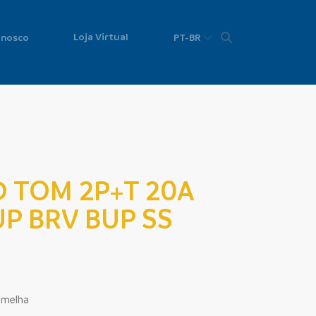
Loja Virtual
onosco
PT-BR
D TOM 2P+T 20A
P BRV BUP SS
rmelha