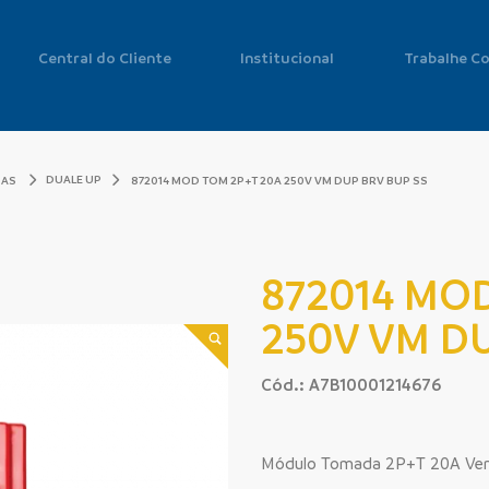
Central do Cliente
Institucional
Trabalhe C
DUALE UP
DAS
872014 MOD TOM 2P+T 20A 250V VM DUP BRV BUP SS
872014 MO
250V VM DU
Cód.: A7B10001214676
Módulo Tomada 2P+T 20A Ve