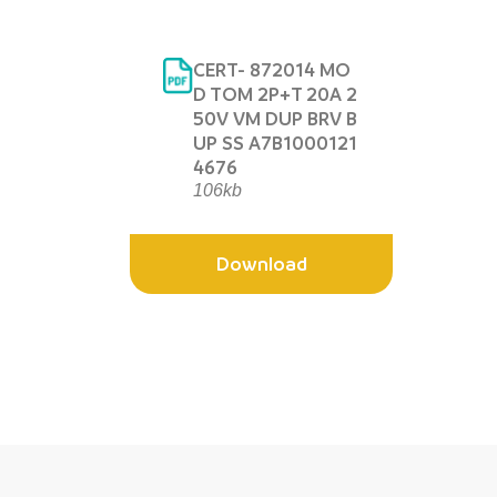
CERT- 872014 MO
D TOM 2P+T 20A 2
50V VM DUP BRV B
UP SS A7B1000121
4676
106kb
Download