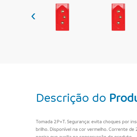
‹
Descrição do
Prod
Tomada 2P+T. Segurança: evita choques por inser
brilho. Disponível na cor vermelho. Corrente de
poeira que auxilia na conservação do produto.