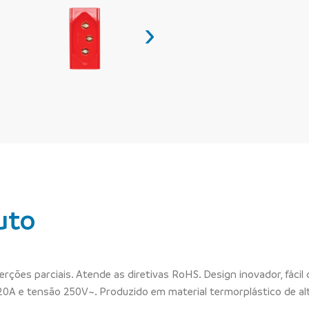
›
uto
ções parciais. Atende as diretivas RoHS. Design inovador, fácil d
 20A e tensão 250V~. Produzido em material termorplástico de al