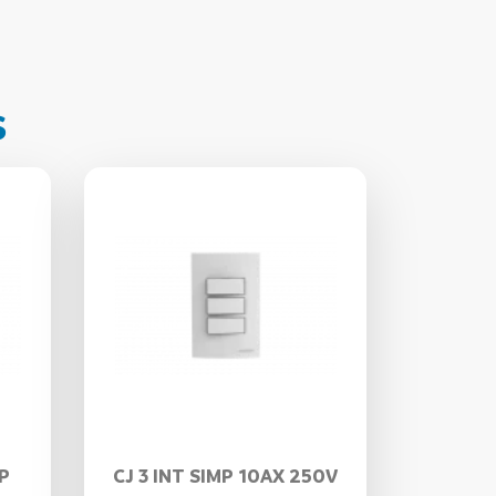
s
P
CJ 3 INT SIMP 10AX 250V