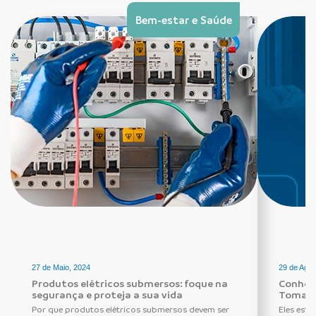
Bem-estar e Saúde
27 de Maio, 2024
29 de Agos
Produtos elétricos submersos: foque na
Conheça
segurança e proteja a sua vida
Tomada
Por que produtos elétricos submersos devem ser
Eles estã