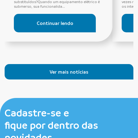
substituídos?Quando um equipamento elétrico é
vezes ne
submerso, sua funcionalida...
os interru
Continuar lendo
Ver mais notícias
Cadastre-se e
fique por dentro das
novidades