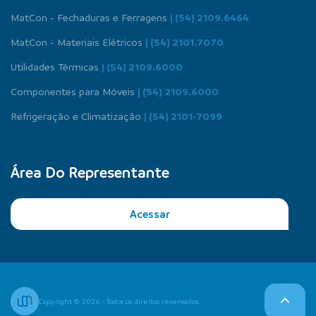
MatCon - Fechaduras e Ferragens
| (54) 2109.6464
MatCon - Materiais Elétricos
| (54) 2101.7070
Utilidades Térmicas
| (54) 2109.6000
Componentes para Móveis
| (54) 2109.6000
Refrigeração e Climatização
| (54) 2101-7099
Área Do Representante
Acessar
Copyright © 2026 - Todos os direitos reservados.