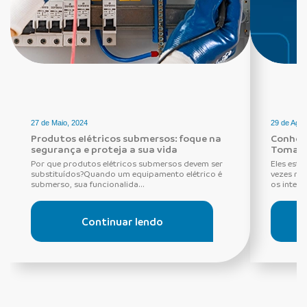
27 de Maio, 2024
29 de Agos
Produtos elétricos submersos: foque na
Conheça
segurança e proteja a sua vida
Tomada
Por que produtos elétricos submersos devem ser
Eles estã
substituídos?Quando um equipamento elétrico é
vezes ne
submerso, sua funcionalida...
os interru
Continuar lendo