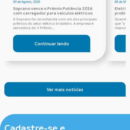
04 de Agosto, 2026
08 de Maio
Soprano vence o Prêmio Potência 2026
Eletric
com carregador para veículos elétricos
proble
A Soprano foi reconhecida com um dos principais
Quando o
prêmios do setor elétrico brasileiro. A empresa é
que “o di
vencedora do V Prêmio...
resposta 
Continuar lendo
Ver mais notícias
Cadastre-se e