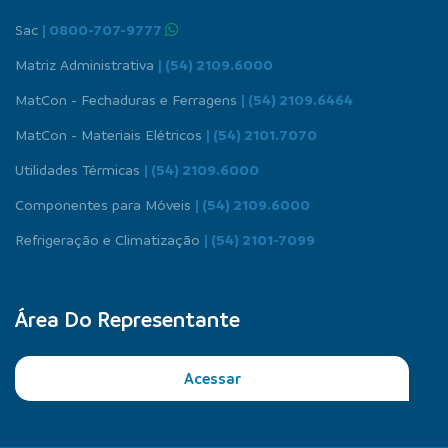
Sac
| 0800-707-9777
Matriz Administrativa
| (54) 2109.6000
MatCon - Fechaduras e Ferragens
| (54) 2109.6464
MatCon - Materiais Elétricos
| (54) 2101.7070
Utilidades Térmicas
| (54) 2109.6000
Componentes para Móveis
| (54) 2109.6000
Refrigeração e Climatização
| (54) 2101-7099
Área Do Representante
Acessar