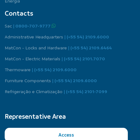
Energia
Contacts
Sac
| 0800-707-9777
Administrative Headquarters
| (+55 54) 2109.6000
MatCon - Locks and Hardware
| (+55 54) 2109.6464
MatCon - Electric Materials
| (+55 54) 2101.7070
Thermoware
| (+55 54) 2109.6000
Furniture Components
| (+55 54) 2109.6000
Refrigeração e Climatização
| (+55 54) 2101-7099
Representative Area
Access