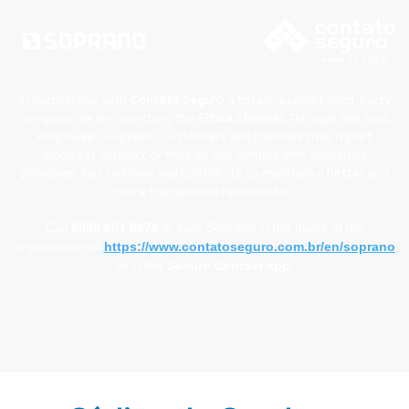
In partnership with
Contato Seguro
a totally exempt third-party
company we are launching the
Ethics Channel
. Through this tool,
employees, suppliers, customers and partners may report
incorrect conduct or that do not comply with Soprano's
principles. Get to know and contribute to maintain a better and
more transparent relationship.
Call
0800 601 8676
or type Soprano in the name of the
organization at
https://www.contatoseguro.com.br/en/soprano
or in the
Secure Contact app.