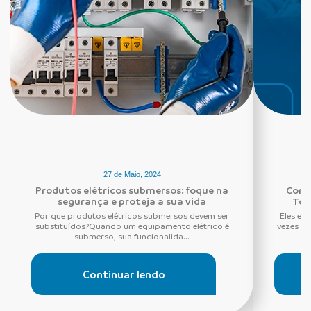
27 de Maio, 2024
Produtos elétricos submersos: foque na
Conhe
segurança e proteja a sua vida
Tom
Por que produtos elétricos submersos devem ser
Eles es
substituídos?Quando um equipamento elétrico é
vezes ne
submerso, sua funcionalida...
Continuar lendo