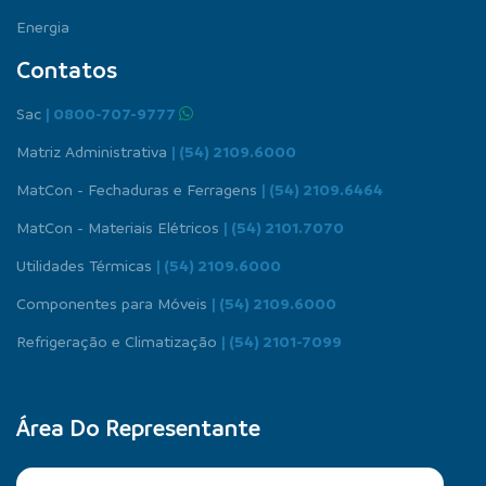
Energia
Contatos
Sac
| 0800-707-9777
Matriz Administrativa
| (54) 2109.6000
MatCon - Fechaduras e Ferragens
| (54) 2109.6464
MatCon - Materiais Elétricos
| (54) 2101.7070
Utilidades Térmicas
| (54) 2109.6000
Componentes para Móveis
| (54) 2109.6000
Refrigeração e Climatização
| (54) 2101-7099
Área Do Representante