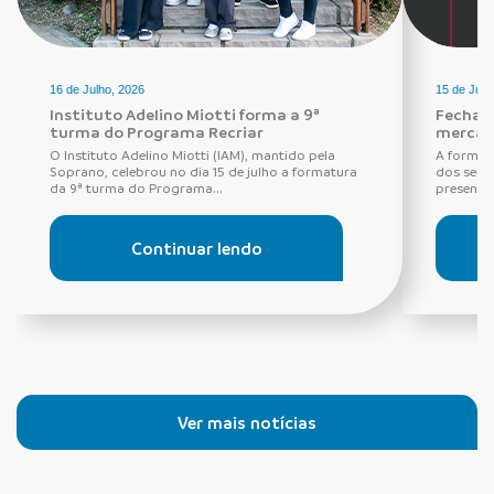
16 de Julho, 2026
15 de Julh
Instituto Adelino Miotti forma a 9ª
Fechadu
turma do Programa Recriar
mercad
O Instituto Adelino Miotti (IAM), mantido pela
A forma 
Soprano, celebrou no dia 15 de julho a formatura
dos seus
da 9ª turma do Programa...
presentes
Continuar lendo
Ver mais notícias