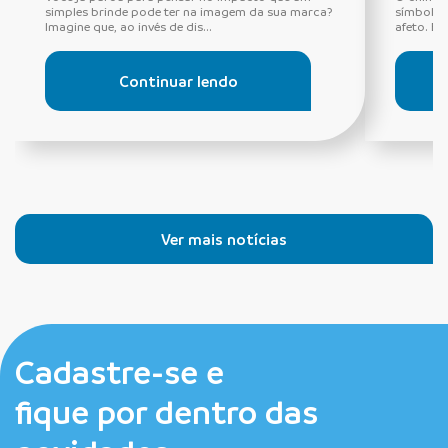
simples brinde pode ter na imagem da sua marca?
símbolo 
Imagine que, ao invés de dis...
afeto. Es
Continuar lendo
Ver mais notícias
Cadastre-se e
fique por dentro das