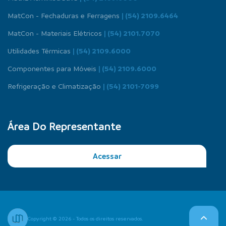
MatCon - Fechaduras e Ferragens
| (54) 2109.6464
MatCon - Materiais Elétricos
| (54) 2101.7070
Utilidades Térmicas
| (54) 2109.6000
Componentes para Móveis
| (54) 2109.6000
Refrigeração e Climatização
| (54) 2101-7099
Área Do Representante
Acessar
Copyright © 2026 - Todos os direitos reservados.