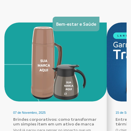
Bem-estar e Saúde
07 de Novembro, 2025
15 de Set
Brindes corporativos: como transformar
Entre r
um simples item em um ativo de marca
térmica
Você já parou para pensar no impacto que um
O chimar