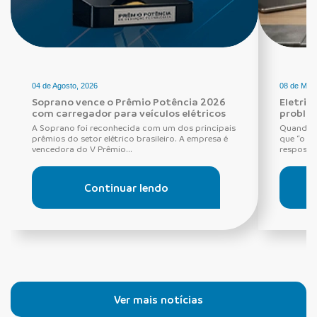
04 de Agosto, 2026
08 de Maio
Soprano vence o Prêmio Potência 2026
Eletric
com carregador para veículos elétricos
proble
A Soprano foi reconhecida com um dos principais
Quando o
prêmios do setor elétrico brasileiro. A empresa é
que “o di
vencedora do V Prêmio...
resposta 
Continuar lendo
Ver mais notícias