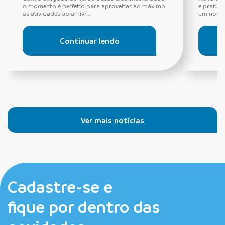
o momento é perfeito para aproveitar ao máximo
e pratic
as atividades ao ar livr...
um novo m
Continuar lendo
Ver mais notícias
Cadastre-se e
fique por dentro das