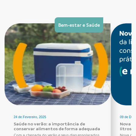
Bem-estar e Saúde
24 de Fevereiro, 2025
09 de Dez
Saúde no verão: a importância de
Nova ca
conservar alimentos de forma adequada
litros 
Com a chegada do verão e seus dias ensolarados,
Nova caix