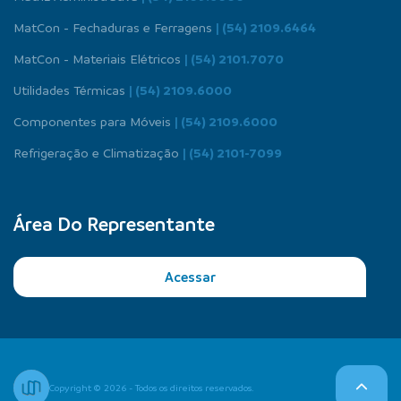
MatCon - Fechaduras e Ferragens
| (54) 2109.6464
MatCon - Materiais Elétricos
| (54) 2101.7070
Utilidades Térmicas
| (54) 2109.6000
Componentes para Móveis
| (54) 2109.6000
Refrigeração e Climatização
| (54) 2101-7099
Área Do Representante
Acessar
Copyright © 2026 - Todos os direitos reservados.