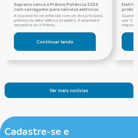
Soprano vence o Prêmio Potência 2026
Eletric
com carregador para veículos elétricos
proble
A Soprano foi reconhecida com um dos principais
Quando o
prêmios do setor elétrico brasileiro. A empresa é
que “o di
vencedora do V Prêmio...
resposta 
Continuar lendo
Ver mais notícias
Cadastre-se e