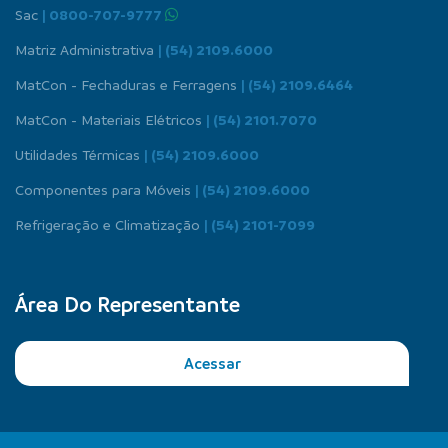
Sac
| 0800-707-9777
Matriz Administrativa
| (54) 2109.6000
MatCon - Fechaduras e Ferragens
| (54) 2109.6464
MatCon - Materiais Elétricos
| (54) 2101.7070
Utilidades Térmicas
| (54) 2109.6000
Componentes para Móveis
| (54) 2109.6000
Refrigeração e Climatização
| (54) 2101-7099
Área Do Representante
Acessar