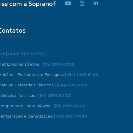
-se com a Soprano
Contatos
Sac
| 0800-707-9777
atriz Administrativa
| (54) 2109.6000
MatCon - Fechaduras e Ferragens
| (54) 2109.6464
atCon - Materiais Elétricos
| (54) 2101.7070
tilidades Térmicas
| (54) 2109.6000
Componentes para Móveis
| (54) 2109.6000
efrigeração e Climatização
| (54) 2101-7099