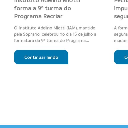
Instituto Adelino Miotti
Fech
forma a 9ª turma do
impu
Programa Recriar
segu
O Instituto Adelino Miotti (IAM), mantido
A form
pela Soprano, celebrou no dia 15 de julho a
segura
formatura da 9ª turma do Programa...
mudand
residên
Continuar lendo
C