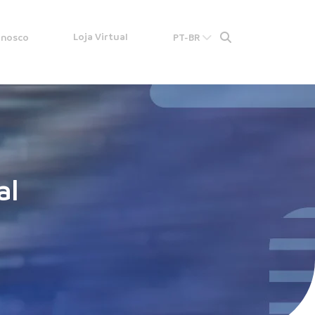
Loja Virtual
onosco
PT-BR
al