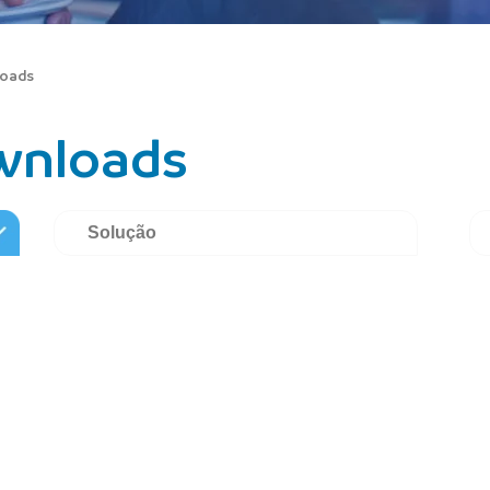
loads
wnloads