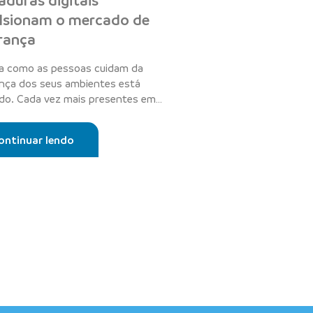
aduras digitais
lsionam o mercado de
rança
a como as pessoas cuidam da
nça dos seus ambientes está
o. Cada vez mais presentes em
cias, es...
ontinuar lendo