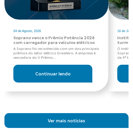
04 de Agosto, 2026
16 de Julh
Soprano vence o Prêmio Potência 2026
Institu
com carregador para veículos elétricos
turma 
A Soprano foi reconhecida com um dos principais
O Institu
prêmios do setor elétrico brasileiro. A empresa é
Soprano, 
vencedora do V Prêmio...
da 9ª tu
Continuar lendo
Ver mais notícias