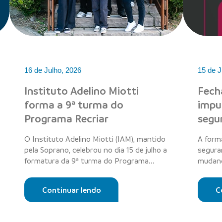
16 de Julho, 2026
15 de J
Instituto Adelino Miotti
Fech
forma a 9ª turma do
impu
Programa Recriar
segu
O Instituto Adelino Miotti (IAM), mantido
A form
pela Soprano, celebrou no dia 15 de julho a
segura
formatura da 9ª turma do Programa...
mudand
residên
Continuar lendo
C