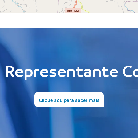
 Representante C
Clique aqui
para saber mais