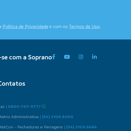
 a
Política de Privacidade
e com os
Termos de Uso
.
-se com a Soprano
Contatos
Sac
| 0800-707-9777
atriz Administrativa
| (54) 2109.6000
MatCon - Fechaduras e Ferragens
| (54) 2109.6464