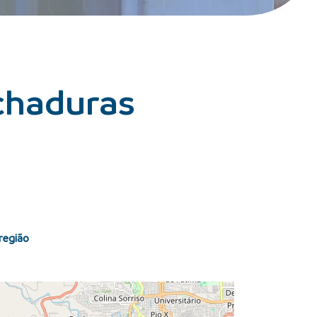
echaduras
região