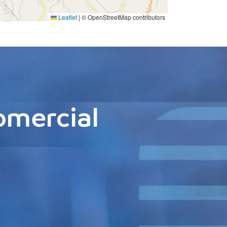
Leaflet
|
© OpenStreetMap contributors
omercial