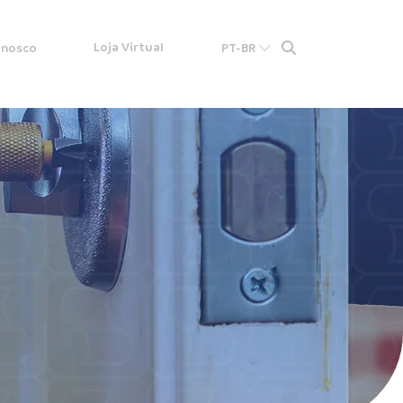
Loja Virtual
onosco
PT-BR