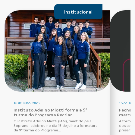
Institucional
16 de Julho, 2026
15 de Julh
Instituto Adelino Miotti forma a 9ª
Fechadu
turma do Programa Recriar
mercad
O Instituto Adelino Miotti (IAM), mantido pela
A forma 
Soprano, celebrou no dia 15 de julho a formatura
dos seus
da 9ª turma do Programa...
presentes