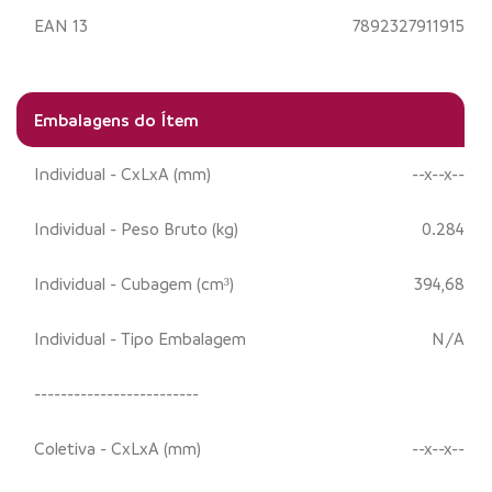
EAN 13
7892327911915
Embalagens do Ítem
Individual - CxLxA (mm)
--x--x--
Individual - Peso Bruto (kg)
0.284
Individual - Cubagem (cm³)
394,68
Individual - Tipo Embalagem
N/A
-------------------------
Coletiva - CxLxA (mm)
--x--x--