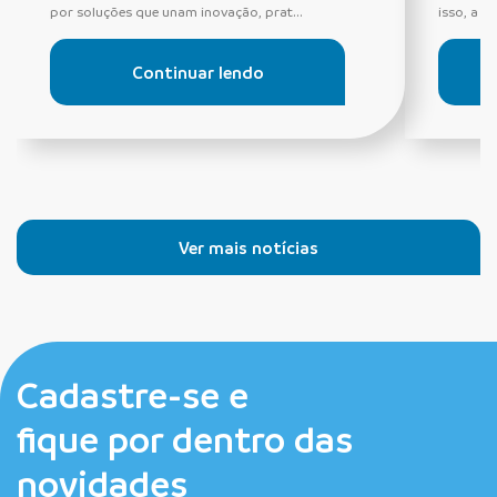
por soluções que unam inovação, prat...
isso, a S
Continuar lendo
Ver mais notícias
Cadastre-se e
fique por dentro das
novidades