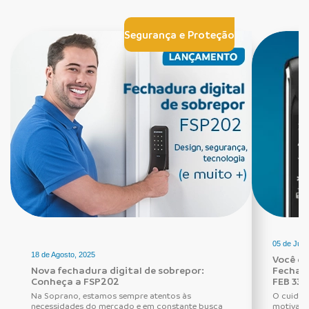
Segurança e Proteção
05 de Junh
18 de Agosto, 2025
Você de
Nova fechadura digital de sobrepor:
Fechadu
Conheça a FSP202
FEB 330
Na Soprano, estamos sempre atentos às
O cuidad
necessidades do mercado e em constante busca
motivaçã