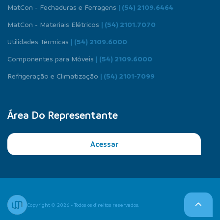
MatCon - Fechaduras e Ferragens
| (54) 2109.6464
MatCon - Materiais Elétricos
| (54) 2101.7070
Utilidades Térmicas
| (54) 2109.6000
Componentes para Móveis
| (54) 2109.6000
Refrigeração e Climatização
| (54) 2101-7099
Área Do Representante
Acessar
Copyright © 2026 - Todos os direitos reservados.