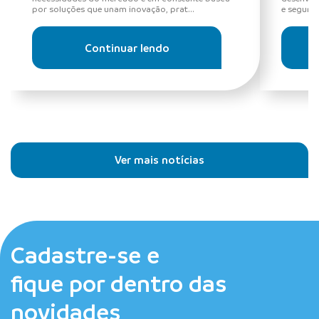
por soluções que unam inovação, prat...
e segura
Continuar lendo
Ver mais notícias
Cadastre-se e
fique por dentro das
novidades