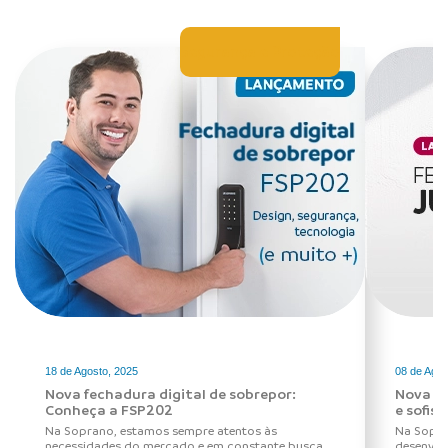
Segurança e Proteção
18 de Agosto, 2025
08 de Agos
Nova fechadura digital de sobrepor:
Nova fe
Conheça a FSP202
e sofis
Na Soprano, estamos sempre atentos às
Na Sopra
necessidades do mercado e em constante busca
desenvol