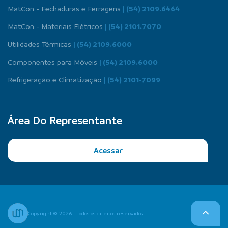
MatCon - Fechaduras e Ferragens
| (54) 2109.6464
MatCon - Materiais Elétricos
| (54) 2101.7070
Utilidades Térmicas
| (54) 2109.6000
Componentes para Móveis
| (54) 2109.6000
Refrigeração e Climatização
| (54) 2101-7099
Área Do Representante
Acessar
Copyright © 2026 - Todos os direitos reservados.