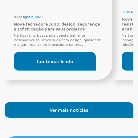
06 de Agos
08 de Agosto, 2025
Nova Fe
Nova fechadura Juno: design, segurança
resistê
e sofisticação para seus projetos
acabam
Na Soprano, buscamos constantemente
Na Sopra
desenvolver soluções que unam design, qualidade
inovação,
e segurança, sempre pensando nas ne...
missão q
Continuar lendo
Ver mais notícias