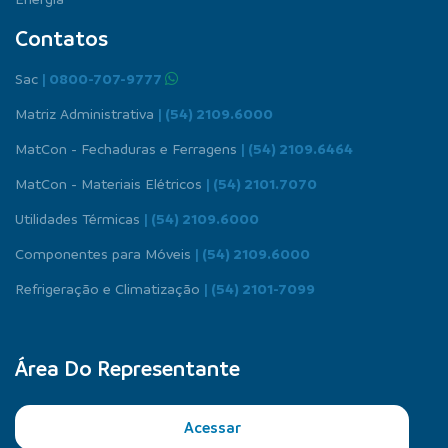
Contatos
Sac
| 0800-707-9777
Matriz Administrativa
| (54) 2109.6000
MatCon - Fechaduras e Ferragens
| (54) 2109.6464
MatCon - Materiais Elétricos
| (54) 2101.7070
Utilidades Térmicas
| (54) 2109.6000
Componentes para Móveis
| (54) 2109.6000
Refrigeração e Climatização
| (54) 2101-7099
Área Do Representante
Acessar