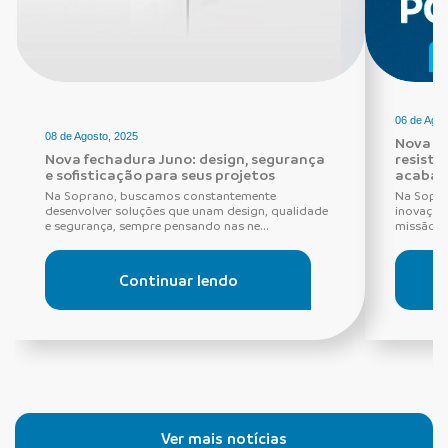
06 de Agos
08 de Agosto, 2025
Nova Fe
Nova fechadura Juno: design, segurança
resistê
e sofisticação para seus projetos
acabam
Na Soprano, buscamos constantemente
Na Sopra
desenvolver soluções que unam design, qualidade
inovação,
e segurança, sempre pensando nas ne...
missão q
Continuar lendo
Ver mais notícias