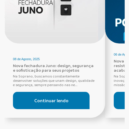
06 de Agos
08 de Agosto, 2025
Nova Fe
Nova fechadura Juno: design, segurança
resistê
e sofisticação para seus projetos
acabam
Na Soprano, buscamos constantemente
Na Sopra
desenvolver soluções que unam design, qualidade
inovação,
e segurança, sempre pensando nas ne...
missão q
Continuar lendo