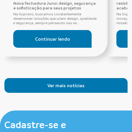
Nova fechadura Juno: design, segurança
resistê
e sofisticação para seus projetos
acabam
Na Soprano, buscamos constantemente
Na Sopra
desenvolver soluções que unam design, qualidade
inovação,
e segurança, sempre pensando nas ne...
missão q
Continuar lendo
Ver mais notícias
Cadastre-se e