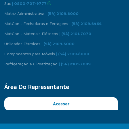
Sac
| 0800-707-9777
Matriz Administrativa
| (54) 2109.6000
MatCon - Fechaduras e Ferragens
| (54) 2109.6464
MatCon - Materiais Elétricos
| (54) 2101.7070
Utilidades Térmicas
| (54) 2109.6000
Componentes para Móveis
| (54) 2109.6000
Refrigeração e Climatização
| (54) 2101-7099
Área Do Representante
Acessar