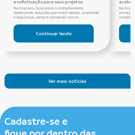
e sofisticação para seus projetos
acabam
Na Soprano, buscamos constantemente
Na Sopra
desenvolver soluções que unam design, qualidade
inovação,
e segurança, sempre pensando nas ne...
missão q
Continuar lendo
Ver mais notícias
Cadastre-se e
fique por dentro das