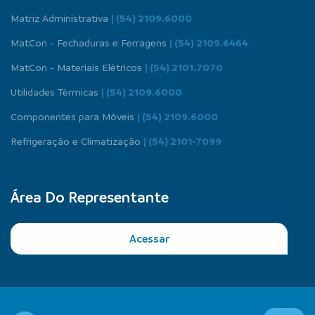
Matriz Administrativa
| (54) 2109.6000
MatCon - Fechaduras e Ferragens
| (54) 2109.6464
MatCon - Materiais Elétricos
| (54) 2101.7070
Utilidades Térmicas
| (54) 2109.6000
Componentes para Móveis
| (54) 2109.6000
Refrigeração e Climatização
| (54) 2101-7099
Área Do Representante
Acessar