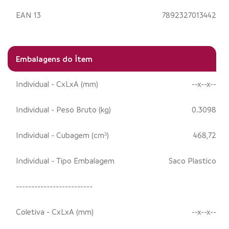
EAN 13
7892327013442
Embalagens do Ítem
Individual - CxLxA (mm)
--x--x--
Individual - Peso Bruto (kg)
0.3098
Individual - Cubagem (cm³)
468,72
Individual - Tipo Embalagem
Saco Plastico
-------------------------
Coletiva - CxLxA (mm)
--x--x--