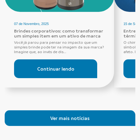
07 de Novembro, 2025
15 de Set
Brindes corporativos: como transformar
Entre r
um simples item em um ativo de marca
térmica
Você já parou para pensar no impacto que um
O chimar
simples brinde pode ter na imagem da sua marca?
símbolo 
Imagine que, ao invés de dis...
afeto. Es
Continuar lendo
Ver mais notícias