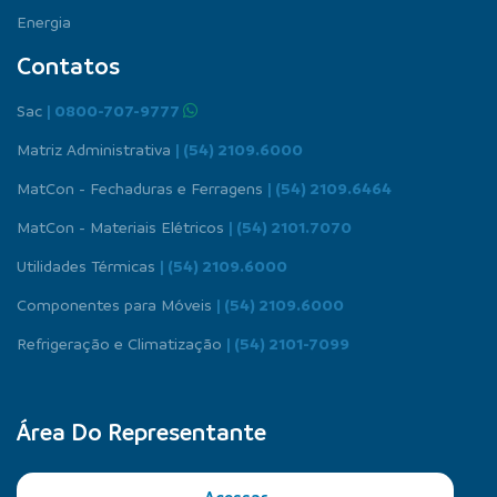
Energia
Contatos
Sac
| 0800-707-9777
Matriz Administrativa
| (54) 2109.6000
MatCon - Fechaduras e Ferragens
| (54) 2109.6464
MatCon - Materiais Elétricos
| (54) 2101.7070
Utilidades Térmicas
| (54) 2109.6000
Componentes para Móveis
| (54) 2109.6000
Refrigeração e Climatização
| (54) 2101-7099
Área Do Representante