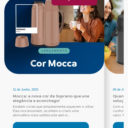
11 de Junho, 2025
06 de Junh
Mocca: a nova cor da Soprano que une
Quando
elegância e aconchego!
soluçõe
Existem cores que simplesmente aquecem o olhar.
Com a ch
Elas nos envolvem, acolhem e criam uma
conforto
atmosfera mais sofisticada sem e...
valor. Nes