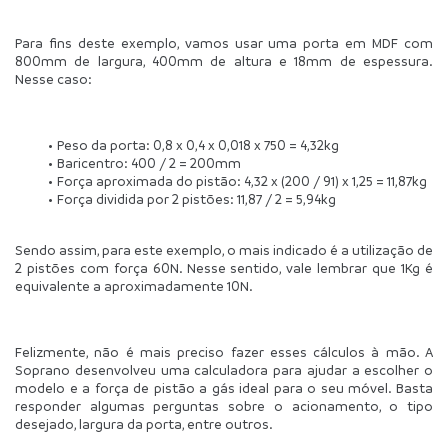
Para fins deste exemplo, vamos usar uma porta em MDF com 
800mm de largura, 400mm de altura e 18mm de espessura. 
Nesse caso:
Peso da porta: 0,8 x 0,4 x 0,018 x 750 = 4,32kg
Baricentro: 400 / 2 = 200mm
Força aproximada do pistão: 4,32 x (200 / 91) x 1,25 = 11,87kg
Força dividida por 2 pistões: 11,87 / 2 = 5,94kg
Sendo assim, para este exemplo, o mais indicado é a utilização de 
2 pistões com força 60N. Nesse sentido, vale lembrar que 1Kg é 
equivalente a aproximadamente 10N.
Felizmente, não é mais preciso fazer esses cálculos à mão. A 
Soprano desenvolveu uma calculadora para ajudar a escolher o 
modelo e a força de pistão a gás ideal para o seu móvel. Basta 
responder algumas perguntas sobre o acionamento, o tipo 
desejado, largura da porta, entre outros. 