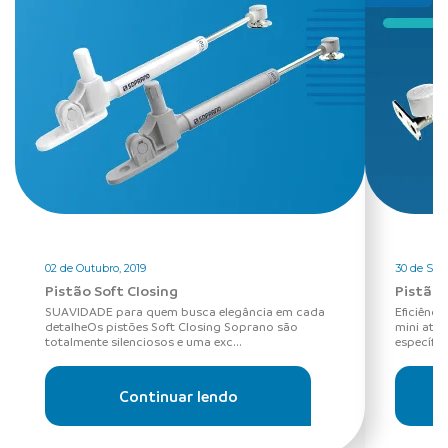
02 de Outubro, 2019
30 de Set
Pistão Soft Closing
Pistão 
SUAVIDADE para quem busca elegância em cada
Eficiênci
detalheOs pistões Soft Closing Soprano são
mini ate
totalmente silenciosos e uma exc...
específic
Continuar lendo