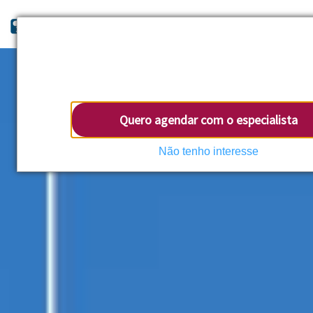
CONTE CONOSCO
PARA QUALQUER DÚVIDA!
Agende uma conversa com um
ESPECIALISTA
e saiba mais sobre Componentes para Móve
Quero agendar com o especialista
Não tenho interesse