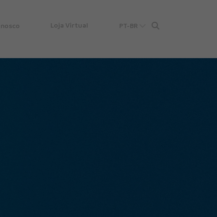
Loja Virtual
onosco
PT-BR