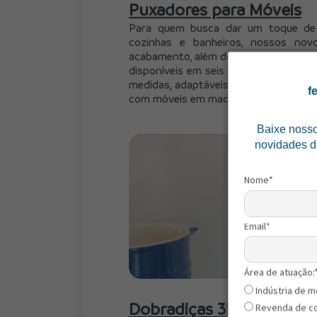
Puxadores para Móveis
Para quem busca dar um toque de mo
cozinhas e banheiros, nossos nov
acabamento, além do design elegante, 
disponíveis em seis modelos: 
Biata
, 
Br
medidas, adaptáveis a diversos estilos
f
com móveis em madeira e superfícies c
Baixe noss
novidades d
Nome*
Email*
Área de atuação:
Indústria de m
Dobradiças 35mm Ônix
Revenda de c