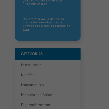
Eu concordo em receber
comunicações.
Ao informar meus dados, eu
concordo com a
Política de
Privacidade
e com os
Termos de
Uso
.
CATEGORIAS
Institucional
Na mídia
Lançamentos
Bem-estar e Saúde
Faça você mesmo