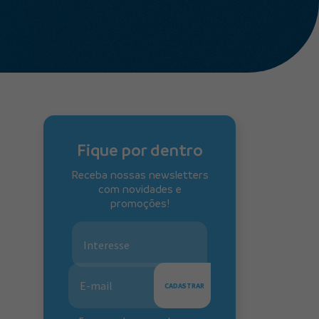
Fique por dentro
Receba nossas newsletters
com novidades e
promoções!
Interesse
CADASTRAR