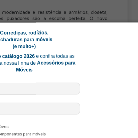
dernidade e resistência a armários, closets, 
os puxadores são a escolha perfeita. O novo 
conta com resistência elevada à oxidação, e estão 
assi
, 
Dísia
, 
Mossi
, 
Nilla
 e 
Vitta
. São 27 variações de 
Corrediças, rodízios,
, criando um contraste sofisticado, especialmente 
echaduras para móveis
laras.
(e muito+)
o
catálogo 2026
e confira todas as
a nossa linha de
Acessórios para
Móveis
*
óveis
omponentes para móveis