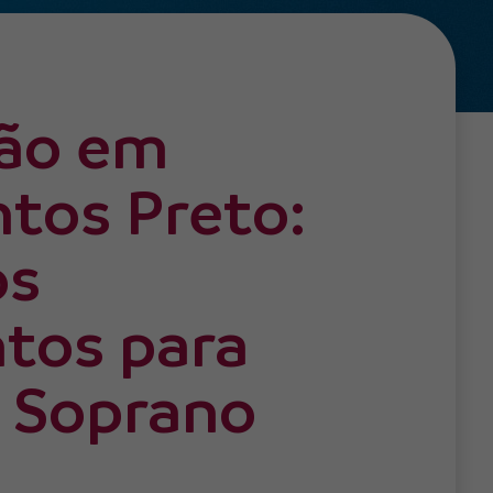
ção em
tos Preto:
os
tos para
 Soprano