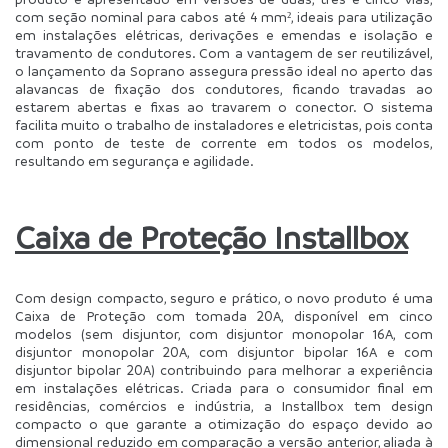
com seção nominal para cabos até 4 mm², ideais para utilização 
em instalações elétricas, derivações e emendas e isolação e 
travamento de condutores. Com a vantagem de ser reutilizável, 
o lançamento da Soprano assegura pressão ideal no aperto das 
alavancas de fixação dos condutores, ficando travadas ao 
estarem abertas e fixas ao travarem o conector. O sistema 
facilita muito o trabalho de instaladores e eletricistas, pois conta 
com ponto de teste de corrente em todos os modelos, 
resultando em segurança e agilidade.
Caixa de Proteção Installbox
Com design compacto, seguro e prático, o novo produto é uma 
Caixa de Proteção com tomada 20A, disponível em cinco 
modelos (sem disjuntor, com disjuntor monopolar 16A, com 
disjuntor monopolar 20A, com disjuntor bipolar 16A e com 
disjuntor bipolar 20A) contribuindo para melhorar a experiência 
em instalações elétricas. Criada para o consumidor final em 
residências, comércios e indústria, a Installbox tem design 
compacto o que garante a otimização do espaço devido ao 
dimensional reduzido em comparação a versão anterior, aliada à 