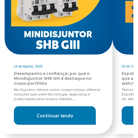
14 de Agosto, 2025
02 de Julh
Desempenho e confiança: por que o
ExpoElé
Minidisjuntor SHB GIII é destaque no
que a S
nosso portfólio
elétric
Na Soprano, temos como compromisso oferecer
Temos o 
soluções que unem tecnologia, segurança e
ExpoElét
praticidade para nossos clientes....
do setor 
Continuar lendo