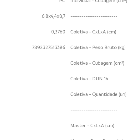
PC
Individual - Cubagem (cm³)
6,8x4,4x8,7
-------------------------
0,3760
Coletiva - CxLxA (cm)
7892327513386
Coletiva - Peso Bruto (kg)
Coletiva - Cubagem (cm³)
Coletiva - DUN 14
Coletiva - Quantidade (un)
-------------------------
Master - CxLxA (cm)