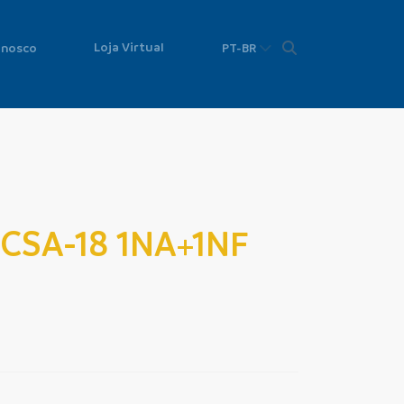
Loja Virtual
onosco
PT-BR
CSA-18 1NA+1NF