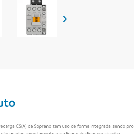
›
uto
recarga CS(A) da Soprano tem uso de forma integrada, sendo pr
são usados remotamente para ligar e desligar um circuito.