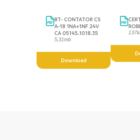
BT- CONTATOR CS
CER
A-18 1NA+1NF 24V
ROB
CA 05145.1018.35
137k
5,31mb
D
Download