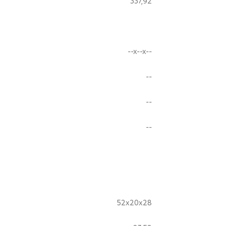
337,92
--x--x--
--
--
--
52x20x28