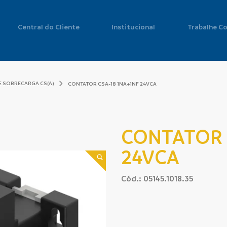
Central do Cliente
Institucional
Trabalhe C
E SOBRECARGA CS(A)
CONTATOR CSA-18 1NA+1NF 24VCA
CONTATOR 
24VCA
Cód.: 05145.1018.35