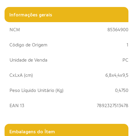
Informações gerais
NCM
85364900
Código de Origem
1
Unidade de Venda
PC
CxLxA (cm)
6,8x4,4x9,5
Peso Líquido Unitário (Kg)
0,4750
EAN 13
7892327513478
Embalagens do Ítem