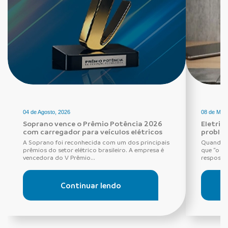
04 de Agosto, 2026
08 de Maio
Soprano vence o Prêmio Potência 2026
Eletric
com carregador para veículos elétricos
proble
A Soprano foi reconhecida com um dos principais
Quando o
prêmios do setor elétrico brasileiro. A empresa é
que “o di
vencedora do V Prêmio...
resposta 
Continuar lendo