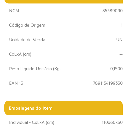
NCM
85389090
Código de Origem
1
Unidade de Venda
UN
CxLxA (cm)
--
Peso Líquido Unitário (Kg)
0,1500
EAN 13
7891154199350
Embalagens do Ítem
Individual - CxLxA (cm)
110x60x50