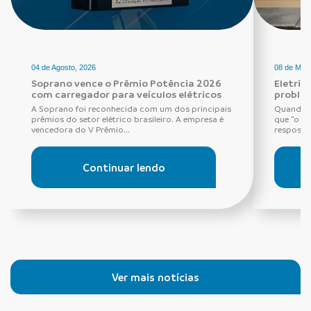
04 de Agosto, 2026
08 de Maio
Soprano vence o Prêmio Potência 2026
Eletric
com carregador para veículos elétricos
proble
A Soprano foi reconhecida com um dos principais
Quando o
prêmios do setor elétrico brasileiro. A empresa é
que “o di
vencedora do V Prêmio...
resposta 
Continuar lendo
Ver mais notícias