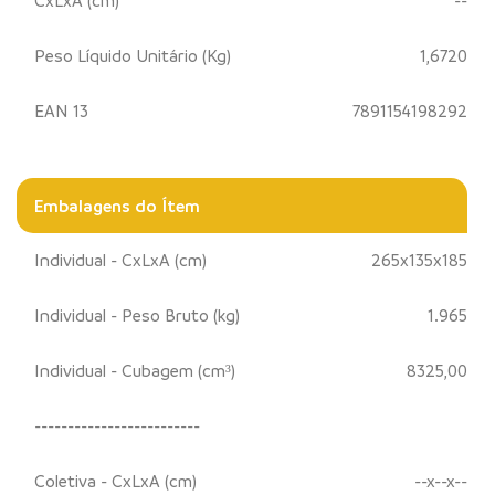
CxLxA (cm)
--
Peso Líquido Unitário (Kg)
1,6720
EAN 13
7891154198292
Embalagens do Ítem
Individual - CxLxA (cm)
265x135x185
Individual - Peso Bruto (kg)
1.965
Individual - Cubagem (cm³)
8325,00
-------------------------
Coletiva - CxLxA (cm)
--x--x--