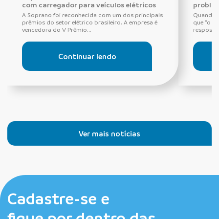
com carregador para veículos elétricos
proble
A Soprano foi reconhecida com um dos principais
Quando o
prêmios do setor elétrico brasileiro. A empresa é
que “o di
vencedora do V Prêmio...
resposta 
Continuar lendo
Ver mais notícias
Cadastre-se e
fique por dentro das