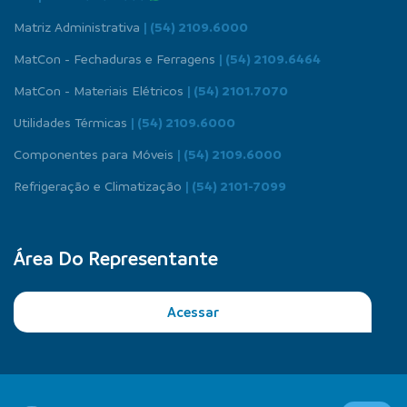
Matriz Administrativa
| (54) 2109.6000
MatCon - Fechaduras e Ferragens
| (54) 2109.6464
MatCon - Materiais Elétricos
| (54) 2101.7070
Utilidades Térmicas
| (54) 2109.6000
Componentes para Móveis
| (54) 2109.6000
Refrigeração e Climatização
| (54) 2101-7099
Área Do Representante
Acessar