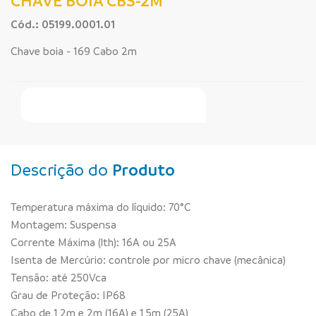
CHAVE BOIA CBS-2M
Cód.: 05199.0001.01
Chave boia - 169 Cabo 2m
Faça Seu Pedido Online
Descrição do
Produto
Temperatura máxima do líquido: 70°C
Montagem: Suspensa
Corrente Máxima (lth): 16A ou 25A
Isenta de Mercúrio: controle por micro chave (mecânica)
Tensão: até 250Vca
Grau de Proteção: IP68
Cabo de 1,2m e 2m (16A) e 1,5m (25A)