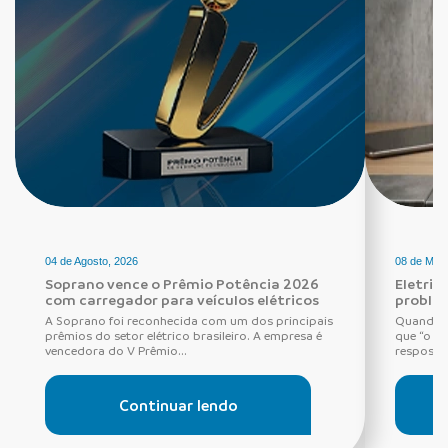
04 de Agosto, 2026
08 de Maio
Soprano vence o Prêmio Potência 2026
Eletric
com carregador para veículos elétricos
proble
A Soprano foi reconhecida com um dos principais
Quando o
prêmios do setor elétrico brasileiro. A empresa é
que “o di
vencedora do V Prêmio...
resposta 
Continuar lendo