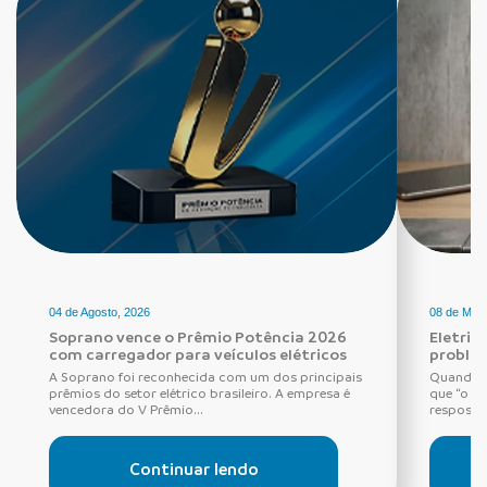
04 de Agosto, 2026
08 de Maio
Soprano vence o Prêmio Potência 2026
Eletric
com carregador para veículos elétricos
proble
A Soprano foi reconhecida com um dos principais
Quando o
prêmios do setor elétrico brasileiro. A empresa é
que “o di
vencedora do V Prêmio...
resposta 
Continuar lendo